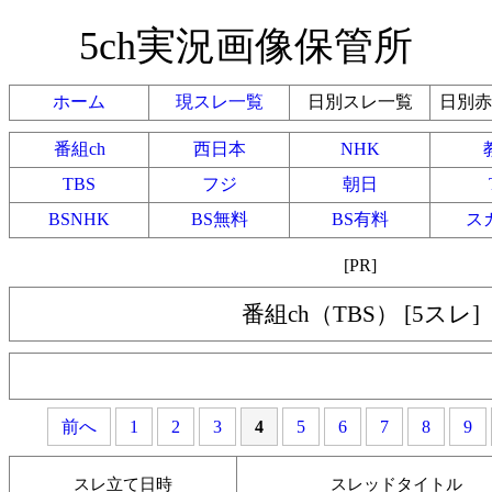
5ch実況画像保管所
ホーム
現スレ一覧
日別スレ一覧
日別赤
番組ch
西日本
NHK
TBS
フジ
朝日
BSNHK
BS無料
BS有料
ス
[PR]
番組ch（TBS） [5スレ]
前へ
1
2
3
4
5
6
7
8
9
スレ立て日時
スレッドタイトル