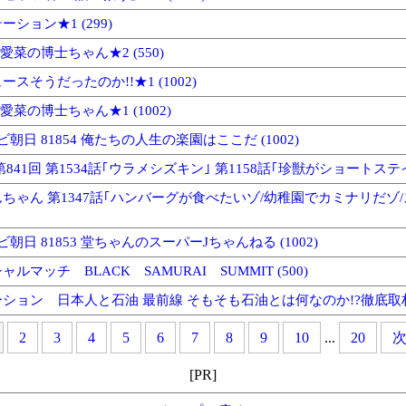
ション★1 (299)
菜の博士ちゃん★2 (550)
スそうだったのか!!★1 (1002)
菜の博士ちゃん★1 (1002)
ビ朝日 81854 俺たちの人生の楽園はここだ (1002)
841回 第1534話｢ウラメシズキン｣ 第1158話｢珍獣がショートステイ｣
ちゃん 第1347話｢ハンバーグが食べたいゾ/幼稚園でカミナリだ
ビ朝日 81853 堂ちゃんのスーパーJちゃんねる (1002)
ルマッチ BLACK SAMURAI SUMMIT (500)
ション 日本人と石油 最前線 そもそも石油とは何なのか!?徹底取材!★1
2
3
4
5
6
7
8
9
10
...
20
[PR]