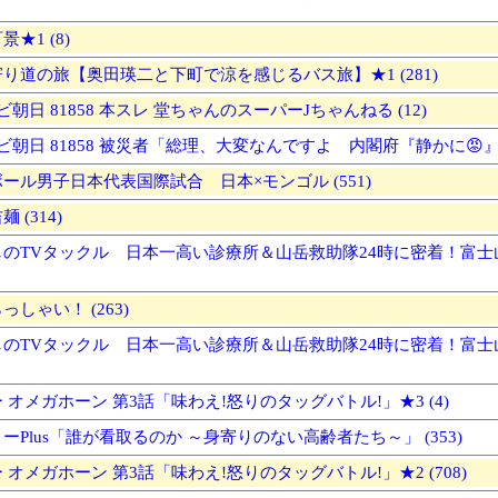
★1 (8)
り道の旅【奥田瑛二と下町で涼を感じるバス旅】★1 (281)
ビ朝日 81858 本スレ 堂ちゃんのスーパーJちゃんねる (12)
レビ朝日 81858 被災者「総理、大変なんですよ 内閣府『静かに😡』
ール男子日本代表国際試合 日本×モンゴル (551)
 (314)
のTVタックル 日本一高い診療所＆山岳救助隊24時に密着！富士山
しゃい！ (263)
のTVタックル 日本一高い診療所＆山岳救助隊24時に密着！富士山
 オメガホーン 第3話「味わえ!怒りのタッグバトル!」★3 (4)
ーPlus「誰が看取るのか ～身寄りのない高齢者たち～」 (353)
オメガホーン 第3話「味わえ!怒りのタッグバトル!」★2 (708)