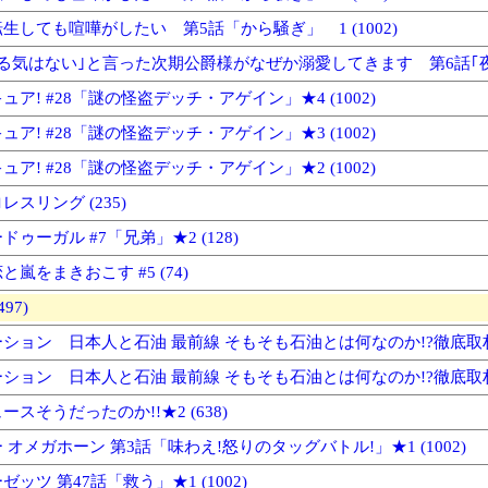
生しても喧嘩がしたい 第5話「から騒ぎ」 1 (1002)
る気はない｣と言った次期公爵様がなぜか溺愛してきます 第6話｢夜会に
ア! #28「謎の怪盗デッチ・アゲイン」★4 (1002)
ア! #28「謎の怪盗デッチ・アゲイン」★3 (1002)
ア! #28「謎の怪盗デッチ・アゲイン」★2 (1002)
スリング (235)
ゥーガル #7「兄弟」★2 (128)
嵐をまきおこす #5 (74)
97)
ション 日本人と石油 最前線 そもそも石油とは何なのか!?徹底取材!★3
ション 日本人と石油 最前線 そもそも石油とは何なのか!?徹底取材!★2
スそうだったのか!!★2 (638)
オメガホーン 第3話「味わえ!怒りのタッグバトル!」★1 (1002)
ッツ 第47話「救う」★1 (1002)