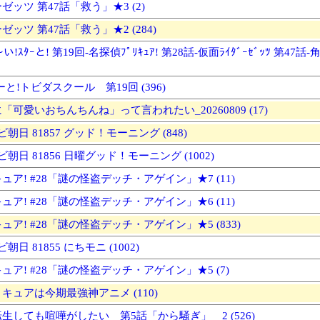
ッツ 第47話「救う」★3 (2)
ッツ 第47話「救う」★2 (284)
!ｽﾀｰと! 第19回-名探偵ﾌﾟﾘｷｭｱ! 第28話-仮面ﾗｲﾀﾞｰｾﾞｯﾂ 第47話-角
と!トビダスクール 第19回 (396)
可愛いおちんちんね」って言われたい_20260809 (17)
ビ朝日 81857 グッド！モーニング (848)
ビ朝日 81856 日曜グッド！モーニング (1002)
ア! #28「謎の怪盗デッチ・アゲイン」★7 (11)
ア! #28「謎の怪盗デッチ・アゲイン」★6 (11)
ア! #28「謎の怪盗デッチ・アゲイン」★5 (833)
朝日 81855 にちモニ (1002)
ア! #28「謎の怪盗デッチ・アゲイン」★5 (7)
キュアは今期最強神アニメ (110)
生しても喧嘩がしたい 第5話「から騒ぎ」 2 (526)