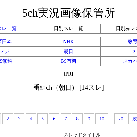
5ch実況画像保管所
スレ一覧
日別スレ一覧
日別赤レ
西日本
NHK
教
フジ
朝日
TX
BS無料
BS有料
スカ
[PR]
番組ch（朝日） [14スレ]
2
3
4
5
6
7
8
9
10
...
20
スレッドタイトル