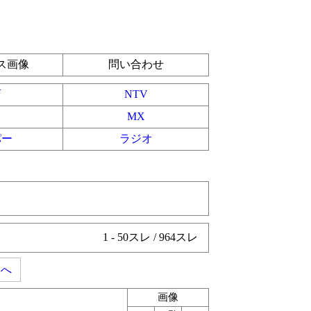
ス画像
問い合わせ
育
NTV
MX
パー
ラジオ
1 - 50スレ / 964スレ
次へ
画像