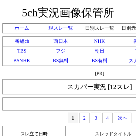
5ch実況画像保管所
ホーム
現スレ一覧
日別スレ一覧
日別赤
番組ch
西日本
NHK
TBS
フジ
朝日
BSNHK
BS無料
BS有料
ス
[PR]
スカパー実況 [12スレ]
1
2
3
4
次へ
スレ立て日時
スレッドタイトル