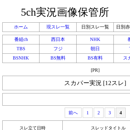
5ch実況画像保管所
ホーム
現スレ一覧
日別スレ一覧
日別赤
番組ch
西日本
NHK
TBS
フジ
朝日
BSNHK
BS無料
BS有料
ス
[PR]
スカパー実況 [12スレ]
前へ
1
2
3
4
スレ立て日時
スレッドタイトル