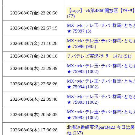
【sage】tvk第4860開放区【ﾏﾀｰ
2026/08/07(金) 23:20:56
(77)
MX･tvk･テレ玉･チバ･群馬･と
2026/08/07(金) 22:57:15
★ 75997 (3)
MX･tvk･テレ玉･チバ･群馬･と
2026/08/07(金) 21:10:28
★ 75996 (983)
2026/08/07(金) 21:00:18
チバテレビ実況ﾏﾀｰﾘ 1471 (51)
MX･tvk･テレ玉･チバ･群馬･と
2026/08/06(木) 23:29:49
★ 75995 (1002)
MX･tvk･テレ玉･チバ･群馬･と
2026/08/06(木) 22:58:26
★ 75994 (1002)
MX･tvk･テレ玉･チバ･群馬･と
2026/08/06(木) 22:09:48
★ 75993 (1002)
MX･tvk･テレ玉･チバ･群馬･と
2026/08/06(木) 20:58:05
★ 75992 (1002)
北海道番組実況part3423 今日は
2026/08/06(木) 17:36:28
ね (237)