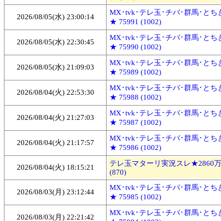
MX･tvk･テレ玉･チバ･群馬･と
2026/08/05(水) 23:00:14
★ 75991 (1002)
MX･tvk･テレ玉･チバ･群馬･と
2026/08/05(水) 22:30:45
★ 75990 (1002)
MX･tvk･テレ玉･チバ･群馬･と
2026/08/05(水) 21:09:03
★ 75989 (1002)
MX･tvk･テレ玉･チバ･群馬･と
2026/08/04(火) 22:53:30
★ 75988 (1002)
MX･tvk･テレ玉･チバ･群馬･と
2026/08/04(火) 21:27:03
★ 75987 (1002)
MX･tvk･テレ玉･チバ･群馬･と
2026/08/04(火) 21:17:57
★ 75986 (1002)
テレ玉マターリ実況スレ★2860
2026/08/04(火) 18:15:21
(870)
MX･tvk･テレ玉･チバ･群馬･と
2026/08/03(月) 23:12:44
★ 75985 (1002)
MX･tvk･テレ玉･チバ･群馬･と
2026/08/03(月) 22:21:42