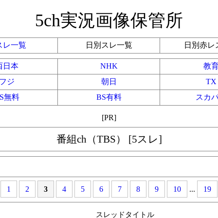
5ch実況画像保管所
スレ一覧
日別スレ一覧
日別赤レ
西日本
NHK
教
フジ
朝日
TX
BS無料
BS有料
スカ
[PR]
番組ch（TBS） [5スレ]
1
2
3
4
5
6
7
8
9
10
...
19
スレッドタイトル