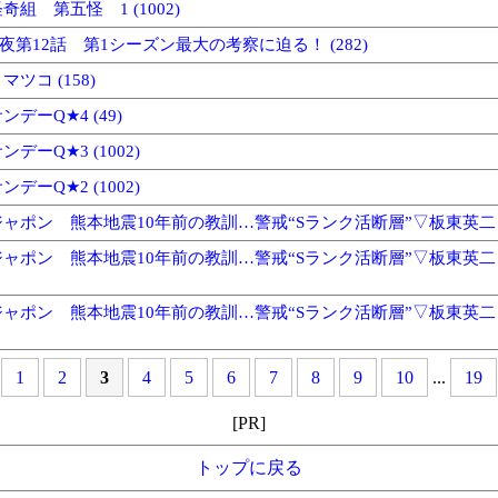
組 第五怪 1 (1002)
今夜第12話 第1シーズン最大の考察に迫る！ (282)
ツコ (158)
デーQ★4 (49)
デーQ★3 (1002)
デーQ★2 (1002)
ャポン 熊本地震10年前の教訓…警戒“Sランク活断層”▽板東英二さんと
ャポン 熊本地震10年前の教訓…警戒“Sランク活断層”▽板東英二
ャポン 熊本地震10年前の教訓…警戒“Sランク活断層”▽板東英二
1
2
3
4
5
6
7
8
9
10
...
19
[PR]
トップに戻る