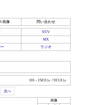
ス画像
問い合わせ
育
NTV
MX
パー
ラジオ
101 - 150スレ / 915スレ
次へ
画像