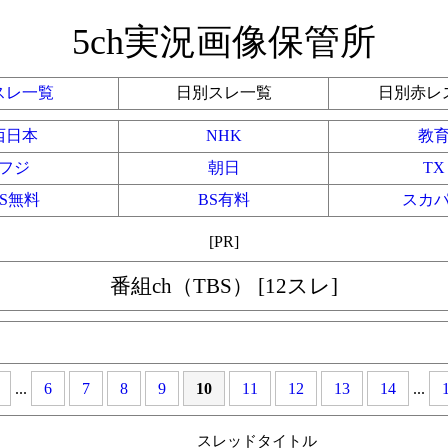
5ch実況画像保管所
スレ一覧
日別スレ一覧
日別赤レ
西日本
NHK
教
フジ
朝日
TX
BS無料
BS有料
スカ
[PR]
番組ch（TBS） [12スレ]
...
6
7
8
9
10
11
12
13
14
...
スレッドタイトル