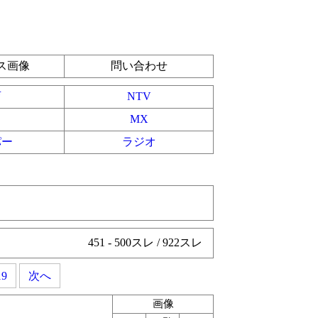
ス画像
問い合わせ
育
NTV
MX
パー
ラジオ
451 - 500スレ / 922スレ
19
次へ
画像