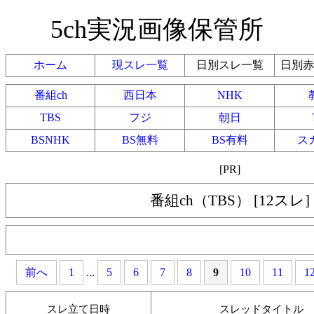
5ch実況画像保管所
ホーム
現スレ一覧
日別スレ一覧
日別赤
番組ch
西日本
NHK
TBS
フジ
朝日
BSNHK
BS無料
BS有料
ス
[PR]
番組ch（TBS） [12スレ]
前へ
1
...
5
6
7
8
9
10
11
1
スレ立て日時
スレッドタイトル