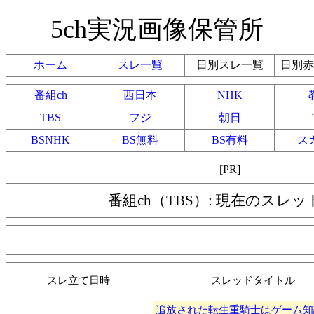
5ch実況画像保管所
ホーム
スレ一覧
日別スレ一覧
日別赤
番組ch
西日本
NHK
TBS
フジ
朝日
BSNHK
BS無料
BS有料
ス
[PR]
番組ch（TBS）: 現在のスレ
スレ立て日時
スレッドタイトル
追放された転生重騎士はゲーム知