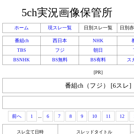
5ch実況画像保管所
ホーム
現スレ一覧
日別スレ一覧
日別赤
番組ch
西日本
NHK
TBS
フジ
朝日
BSNHK
BS無料
BS有料
ス
[PR]
番組ch（フジ） [6スレ]
前へ
1
...
6
7
8
9
10
11
12
スレ立て日時
スレッドタイトル