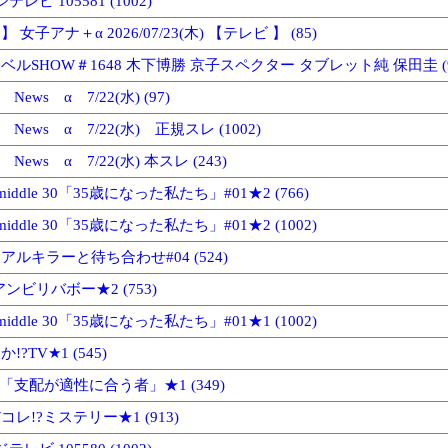
テレビ 105581 (1002)
女子アナ＋α 2026/07/23(木) 【テレビ 】 (85)
ルSHOW＃1648 木下博勝 京子スペクター タブレット純 保田圭 (9
 News α 7/22(水) (97)
e News α 7/22(水) 正規スレ (1002)
 News α 7/22(水) 本スレ (243)
o middle 30「35歳になった私たち」#01★2 (766)
o middle 30「35歳になった私たち」#01★2 (1002)
ルキラーと待ち合わせ#04 (524)
ンビリバボー★2 (753)
o middle 30「35歳になった私たち」#01★1 (1002)
?TV★1 (545)
3「支配が適性に合う者」★1 (349)
レ!?ミステリー★1 (913)