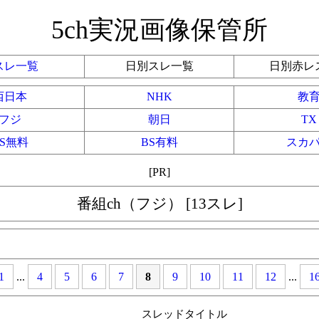
5ch実況画像保管所
スレ一覧
日別スレ一覧
日別赤レ
西日本
NHK
教
フジ
朝日
TX
BS無料
BS有料
スカ
[PR]
番組ch（フジ） [13スレ]
1
...
4
5
6
7
8
9
10
11
12
...
1
スレッドタイトル