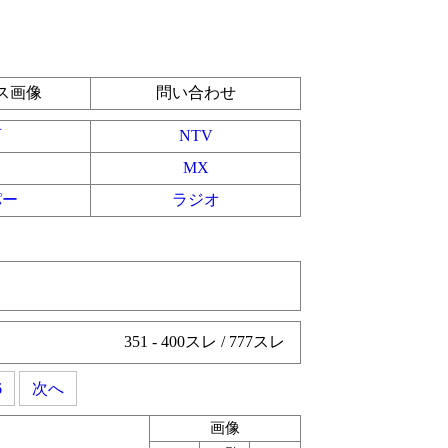
ス画像
問い合わせ
育
NTV
MX
パー
ラジオ
351 - 400スレ / 777スレ
6
次へ
画像