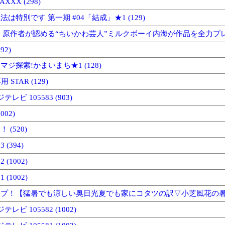
XX (298)
は特別です 第一期 #04「結成」★1 (129)
 原作者が認める“ちいかわ芸人”ミルクボーイ内海が作品を全力プレゼン
92)
ジ探索!かまいまち★1 (128)
 STAR (129)
テレビ 105583 (903)
002)
 (520)
(394)
(1002)
(1002)
プ！【猛暑でも涼しい奥日光夏でも家にコタツの訳▽小芝風花の暑さ対
テレビ 105582 (1002)