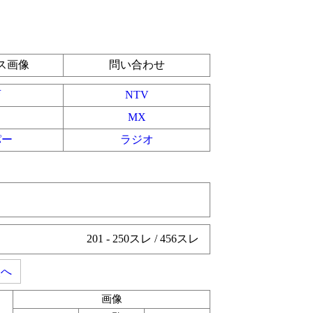
ス画像
問い合わせ
育
NTV
MX
パー
ラジオ
201 - 250スレ / 456スレ
次へ
画像