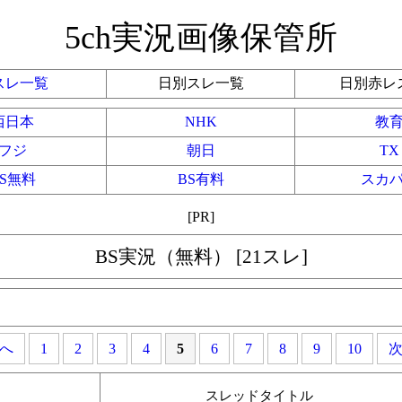
5ch実況画像保管所
スレ一覧
日別スレ一覧
日別赤レ
西日本
NHK
教
フジ
朝日
TX
BS無料
BS有料
スカ
[PR]
BS実況（無料） [21スレ]
へ
1
2
3
4
5
6
7
8
9
10
スレッドタイトル