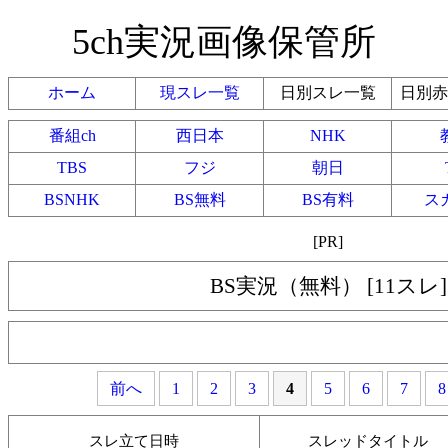
5ch実況画像保管所
ホーム
現スレ一覧
日別スレ一覧
日別赤
番組ch
西日本
NHK
TBS
フジ
朝日
BSNHK
BS無料
BS有料
ス
[PR]
BS実況（無料） [11スレ]
前へ
1
2
3
4
5
6
7
8
スレ立て日時
スレッドタイトル