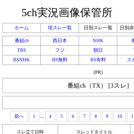
5ch実況画像保管所
ホーム
現スレ一覧
日別スレ一覧
日別赤
番組ch
西日本
NHK
TBS
フジ
朝日
BSNHK
BS無料
BS有料
ス
[PR]
番組ch（TX） [3スレ]
前へ
1
...
4
5
6
7
8
9
10
1
スレ立て日時
スレッドタイトル