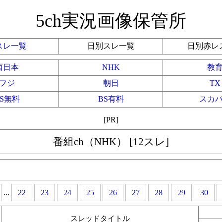
5ch実況画像保管所
スレ一覧
日別スレ一覧
日別赤レ
西日本
NHK
教
フジ
朝日
TX
BS無料
BS有料
スカ
[PR]
番組ch（NHK） [12スレ]
...
22
23
24
25
26
27
28
29
30
スレッドタイトル