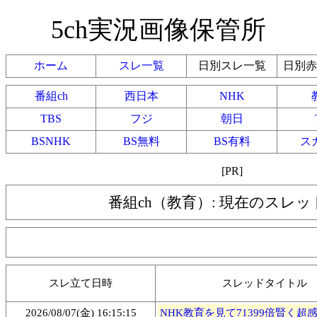
5ch実況画像保管所
ホーム
スレ一覧
日別スレ一覧
日別赤
番組ch
西日本
NHK
TBS
フジ
朝日
BSNHK
BS無料
BS有料
ス
[PR]
番組ch（教育）: 現在のスレ
スレ立て日時
スレッドタイトル
2026/08/07(金) 16:15:15
NHK教育を見て71399倍賢く超感覚